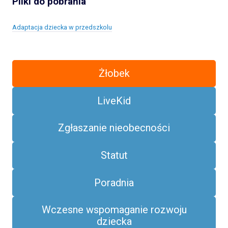
Pliki do pobrania
Adaptacja dziecka w przedszkolu
Żłobek
LiveKid
Zgłaszanie nieobecności
Statut
Poradnia
Wczesne wspomaganie rozwoju
dziecka